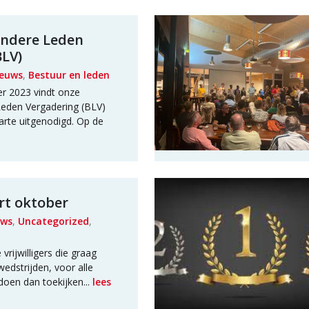
zondere Leden
BLV)
euws
,
Bestuur en leden
 2023 vindt onze
 Leden Vergadering (BLV)
 harte uitgenodigd. Op de
rt oktober
uws
,
Uncategorized
,
vrijwilligers die graag
edstrijden, voor alle
doen dan toekijken...
lees