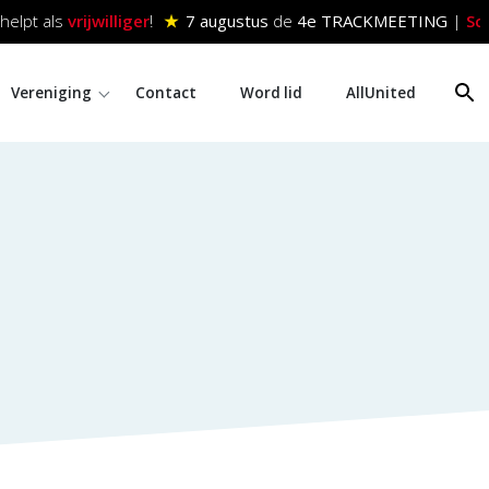
elpt als
vrijwilliger
!
★
7 augustus
de
4e TRACKMEETING
|
Schri
Vereniging
Contact
Word lid
AllUnited