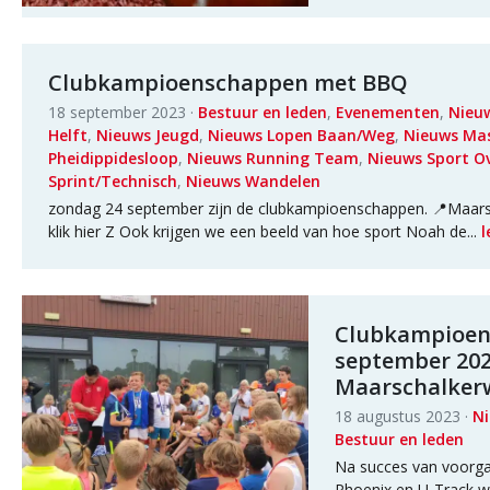
Clubkampioenschappen met BBQ
18 september 2023 ·
Bestuur en leden
,
Evenementen
,
Nieu
Helft
,
Nieuws Jeugd
,
Nieuws Lopen Baan/Weg
,
Nieuws Ma
Pheidippidesloop
,
Nieuws Running Team
,
Nieuws Sport O
Sprint/Technisch
,
Nieuws Wandelen
zondag 24 september zijn de clubkampioenschappen. 📍Maarsc
klik hier Z Ook krijgen we een beeld van hoe sport Noah de...
l
Clubkampioen
september 20
Maarschalker
18 augustus 2023 ·
N
Bestuur en leden
Na succes van voorga
Phoenix en U-Track w