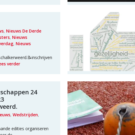
ws
,
Nieuws De Derde
sters
,
Nieuws
verdag
,
Nieuws
halkerweerd.📝inschrijven
ees verder
schappen 24
23
weerd.
ieuws
,
Wedstrijden
,
ande edities organiseren
eer de