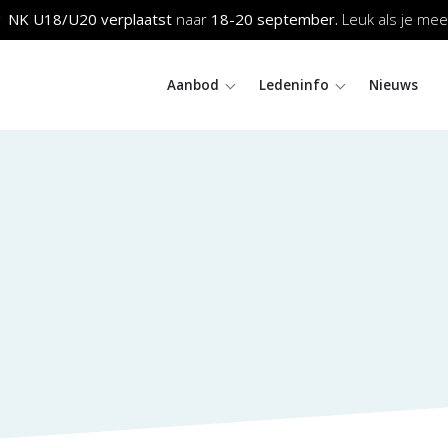
NK U18/U20 verplaatst
naar
18-20
september.
Leuk als je meeh
Aanbod
Ledeninfo
Nieuws