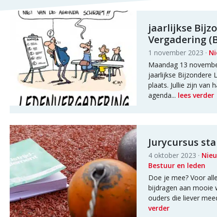
jaarlijkse Bij
Vergadering (
1 november 2023 ·
Ni
Maandag 13 november
jaarlijkse Bijzondere
plaats. Jullie zijn van
agenda...
lees verder
Jurycursus sta
4 oktober 2023 ·
Nie
Bestuur en leden
Doe je mee? Voor alle 
bijdragen aan mooie w
ouders die liever mee
verder