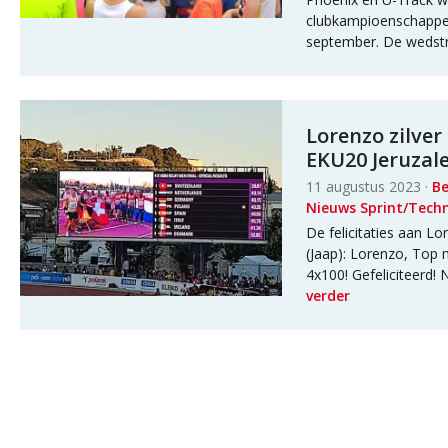
clubkampioenschapp
september. De wedstri
Lorenzo zilver
EKU20 Jeruzal
11 augustus 2023 ·
Be
Nieuws Sprint/Techn
De felicitaties aan Lo
(Jaap): Lorenzo, Top 
4x100! Gefeliciteerd!
verder