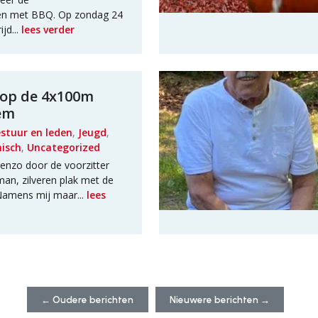
en met BBQ. Op zondag 24
jd...
lees verder
 op de 4x100m
em
stuur en leden
,
Jeugd
,
isch
,
Uncategorized
renzo door de voorzitter
man, zilveren plak met de
 Namens mij maar...
lees
←
Oudere berichten
Nieuwere berichten
→