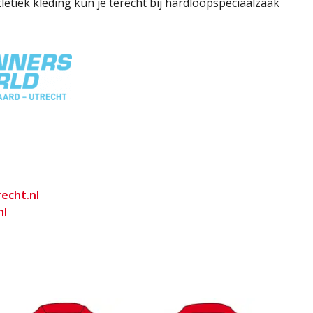
etiek kleding kun je terecht bij hardloopspeciaalzaak
echt.nl
nl