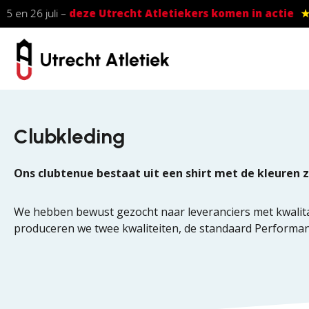
Skip to main content
5 en 26 juli –
deze Utrecht Atletiekers komen in actie
★
Clubkleding
Ons clubtenue bestaat uit een shirt met de kleuren
We hebben bewust gezocht naar leveranciers met kwalitat
produceren we twee kwaliteiten, de standaard Performanc