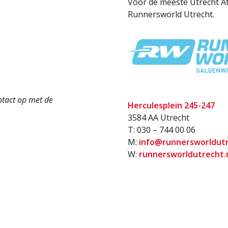
Voor de meeste Utrecht Atl
Runnersworld Utrecht.
ntact op met de
Herculesplein 245-247
3584 AA Utrecht
T: 030 – 744 00 06
M:
info@runnersworldutr
W:
runnersworldutrecht.