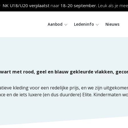
NK U18/U20 verplaatst
naar
18-20
september.
Leuk als je meeh
Aanbod
Ledeninfo
Nieuws
 zwart met rood, geel en blauw gekleurde vlakken, geco
ieve kleding voor een redelijke prijs, en we zijn uitgekom
e en de iets luxere (en dus duurdere) Elite. Kindermaten w