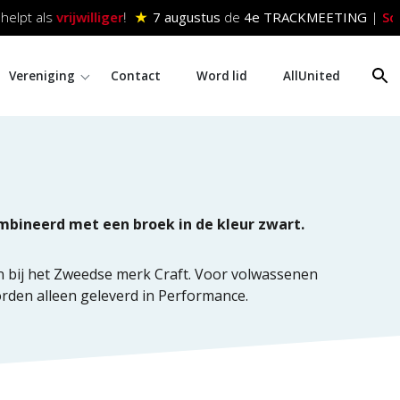
elpt als
vrijwilliger
!
★
7 augustus
de
4e TRACKMEETING
|
Schr
Vereniging
Contact
Word lid
AllUnited
mbineerd met een broek in de kleur zwart.
en bij het Zweedse merk Craft. Voor volwassenen
orden alleen geleverd in Performance.