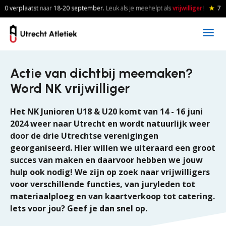
Skip to main content
0 verplaatst
naar
18-20
september.
Leuk als je meehelpt als
vrijwilliger
!
★
7 a
Actie van dichtbij meemaken?
Word NK vrijwilliger
Het NK Junioren U18 & U20 komt van 14 - 16 juni
2024 weer naar Utrecht en wordt natuurlijk weer
door de drie Utrechtse verenigingen
georganiseerd. Hier willen we uiteraard een groot
succes van maken en daarvoor hebben we jouw
hulp ook nodig! We zijn op zoek naar vrijwilligers
voor verschillende functies, van juryleden tot
materiaalploeg en van kaartverkoop tot catering.
Iets voor jou? Geef je dan snel op.