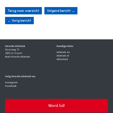
Terug naar overzicht
Volgend bericht
→
←
Vorig bericht
Utrecht Atletiek
Handige links
Mytylweg 75
Atletiek.nu
3585 LK Utrecht
Atletiek.nl
Mail Utrecht Atletiek
AllUnited
Volg Utrecht Atletiek via
Instagram
Facebook
Word lid!