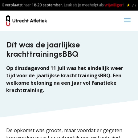
Skip to main content
0 verplaatst
naar
18-20
september.
Leuk als je meehelpt als
vrijwilliger
!
★
7 a
Dít was de jaarlijkse
krachttrainingsBBQ
Op dinsdagavond 11 juli was het eindelijk weer
tijd voor de jaarlijkse krachttrainingsBBQ. Een
welkome beloning na een jaar vol fanatieke
krachttraining.
De opkomst was groots, maar voordat er gegeten
kon worden moest er natuurlijk nog wel getraind