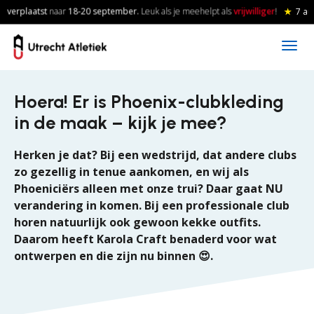
Skip to main content
verplaatst
naar
18-20
september.
Leuk als je meehelpt als
vrijwilliger
!
★
7 aug
Hoera! Er is Phoenix-clubkleding
in de maak – kijk je mee?
Herken je dat? Bij een wedstrijd, dat andere clubs
zo gezellig in tenue aankomen, en wij als
Phoeniciërs alleen met onze trui? Daar gaat NU
verandering in komen. Bij een professionale club
horen natuurlijk ook gewoon kekke outfits.
Daarom heeft Karola Craft benaderd voor wat
ontwerpen en die zijn nu binnen 😍.