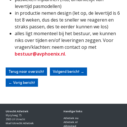
levertijd pasmodellen)
in productie nemen design (let op, de levertijd is 6
tot 8 weken, dus des te sneller we reageren en
straks passen, des te eerder kunnen we los)
alles ligt momenteel bij het bestuur, we kunnen
niks over tijden en/of leveringen zeggen. Voor
vragen/klachten: neem contact op met
bestuur@avphoenix.nl.
Terug naar overzicht
Volgend bericht
→
←
Vorig bericht
Utrecht Atletiek
Handige links
Mytylweg 75
Atletiek.nu
3585 LK Utrecht
Atletiek.nl
Mail Utrecht Atletiek
AllUnited