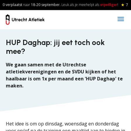
Skip to main content
0 verplaatst
naar
18-20
september.
Leuk als je meehelpt als
vrijwilliger
!
★
7 a
HUP Daghap: jij eet toch ook
mee?
We gaan samen met de Utrechtse
atletiekverenigingen en de SVDU kijken of het
haalbaar is om 1x per maand een 'HUP Daghap' te
maken.
Het idee is om op dinsdag, woensdag en donderdag
voor en/of na de training een maaltijd aan te bieden in