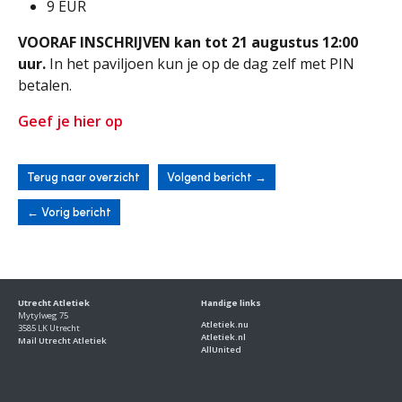
9 EUR
VOORAF INSCHRIJVEN kan tot 21 augustus 12:00
uur.
In het paviljoen kun je op de dag zelf met PIN
betalen.
Geef je hier op
Terug naar overzicht
Volgend bericht
→
←
Vorig bericht
Utrecht Atletiek
Handige links
Mytylweg 75
Atletiek.nu
3585 LK Utrecht
Atletiek.nl
Mail Utrecht Atletiek
AllUnited