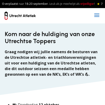
Skip to main content
20 verplaatst
naar
18-20
september.
Leuk als je meehelpt als
vrijwilliger
!
★
7 
Kom naar de huldiging van onze
Utrechtse Toppers
Graag nodigen wij jullie namens de besturen van
de Utrechtse atletiek- en triathlonverenigingen
uit voor een huldiging van de Utrechtse atleten,
die dit outdoor seizoen een medaille hebben
gewonnen op een van de NK’s, EK’s of WK’s 💪.
📅:
Donderdag
12 oktober