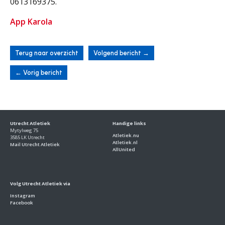
0613169375.
App Karola
Terug naar overzicht
Volgend bericht
→
←
Vorig bericht
Utrecht Atletiek
Handige links
Mytylweg 75
Atletiek.nu
3585 LK Utrecht
Atletiek.nl
Mail Utrecht Atletiek
AllUnited
Volg Utrecht Atletiek via
Instagram
Facebook