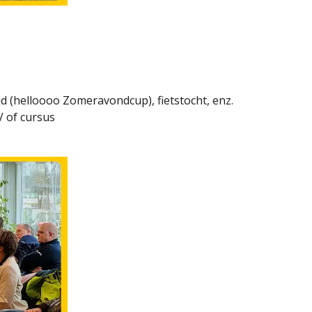
jd (helloooo Zomeravondcup), fietstocht, enz.
V of cursus