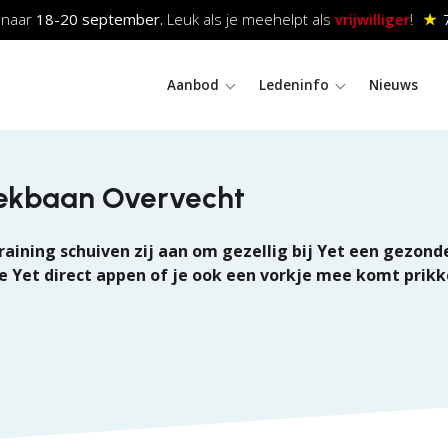
aar
18-20
september.
Leuk als je meehelpt als
vrijwilliger
!
★
7
Aanbod
Ledeninfo
Nieuws
tiekbaan Overvecht
ining schuiven zij aan om gezellig bij Yet een gezonde 
e Yet direct appen of je ook een vorkje mee komt prikke