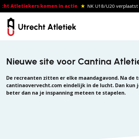
Skip to main content
ht Atletiekers komen in actie
★
NK U18/U20 verplaatst
n
Nieuwe site voor Cantina Atle
De recreanten zitten er elke maandagavond. Na de tra
cantinaovervecht.com eindelijk in de lucht. Dan kun j
beter dan na je inspanning meteen te stapelen.