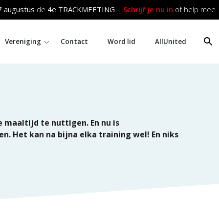
 augustus
de
4e TRACKMEETING
|
Schrijf je nu in
of help mee o
Vereniging
Contact
Word lid
AllUnited
maaltijd te nuttigen. En nu is
n. Het kan na bijna elka training wel! En niks