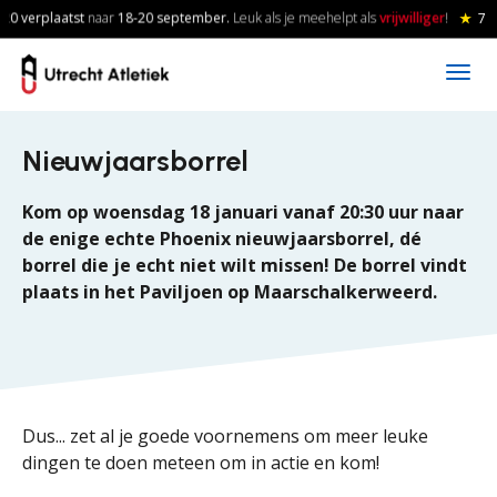
Skip to main content
0 verplaatst
naar
18-20
september.
Leuk als je meehelpt als
vrijwilliger
!
★
7 a
Nieuwjaarsborrel
Kom op woensdag 18 januari vanaf 20:30 uur naar
de enige echte Phoenix nieuwjaarsborrel, dé
borrel die je echt niet wilt missen! De borrel vindt
plaats in het Paviljoen op Maarschalkerweerd.
Dus... zet al je goede voornemens om meer leuke
dingen te doen meteen om in actie en kom!