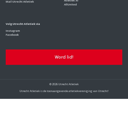
Atletiek.nl
Mail Utrecht Atletiek
AllUnited
Volg Utrecht Atletiek via
Instagram
Facebook
Word lid!
© 2026 Utrecht Atletiek
Utrecht Atletiek is de toonaangevende atletiekvereniging van Utrecht!