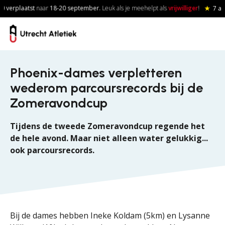
Skip to main content
verplaatst
naar
18-20
september.
Leuk als je meehelpt als
vrijwilliger
!
★
7 aug
Phoenix-dames verpletteren
wederom parcoursrecords bij de
Zomeravondcup
Tijdens de tweede Zomeravondcup regende het
de hele avond. Maar niet alleen water gelukkig...
ook parcoursrecords.
Bij de dames hebben Ineke Koldam (5km) en Lysanne