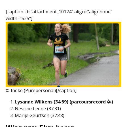
[caption id="attachment_10124" align="alignnone"
width="525"]
© Ineke (Purepersonal)[/caption]
Lysanne Wilkens (34:59) (parcoursrecord 🥳)
Nesrine Leene (37:31)
Marije Geurtsen (37:48)