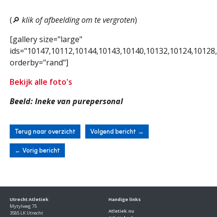
(🔎
klik of afbeelding om te vergroten
)
[gallery size="large"
ids="10147,10112,10144,10143,10140,10132,10124,10128
orderby="rand"]
Bekijk alle foto's
Beeld: Ineke van purepersonal
Terug naar overzicht
Volgend bericht
→
←
Vorig bericht
Utrecht Atletiek
Handige links
Mytylweg 75
Atletiek.nu
3585 LK Utrecht