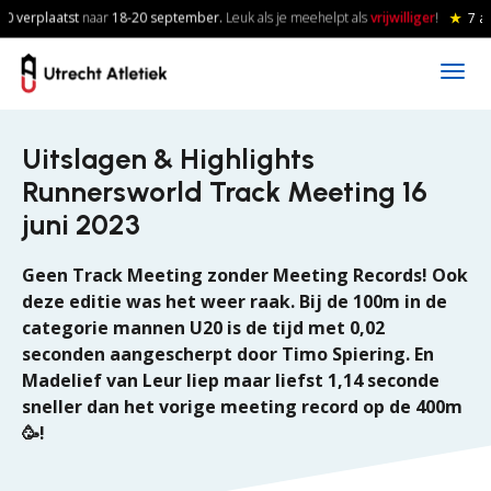
Skip to main content
0 verplaatst
naar
18-20
september.
Leuk als je meehelpt als
vrijwilliger
!
★
7 a
Uitslagen & Highlights
Runnersworld Track Meeting 16
juni 2023
Geen Track Meeting zonder Meeting Records! Ook
deze editie was het weer raak. Bij de 100m in de
categorie mannen U20 is de tijd met 0,02
seconden aangescherpt door Timo Spiering. En
Madelief van Leur liep maar liefst 1,14 seconde
sneller dan het vorige meeting record op de 400m
🥳!