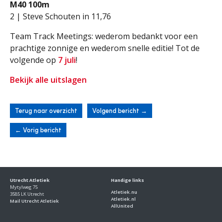
M40 100m
2 | Steve Schouten in 11,76
Team Track Meetings: wederom bedankt voor een
prachtige zonnige en wederom snelle editie! Tot de
volgende op
7 juli
!
Bekijk alle uitslagen
Terug naar overzicht
Volgend bericht
→
←
Vorig bericht
Utrecht Atletiek
Handige links
Mytylweg 75
Atletiek.nu
3585 LK Utrecht
Atletiek.nl
Mail Utrecht Atletiek
AllUnited