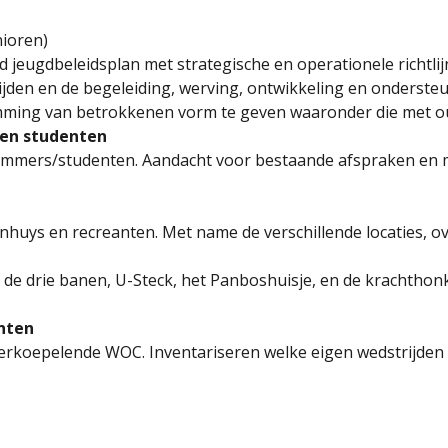
nioren)
 jeugdbeleidsplan met strategische en operationele richtlij
den en de begeleiding, werving, ontwikkeling en ondersteu
emming van betrokkenen vorm te geven waaronder die met o
 en studenten
 nummers/studenten. Aandacht voor bestaande afspraken en m
huys en recreanten. Met name de verschillende locaties, o
ls de drie banen, U-Steck, het Panboshuisje, en de krachth
nten
rkoepelende WOC. Inventariseren welke eigen wedstrijden er