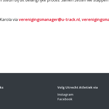
n steun bij dit belangrijke proces. Samen zetten we stapp
Karola via
verenigingsmanager@u-track.nl
,
verenigingsm
nks
Volg Utrecht Atletiek via
Instagram
Facebook