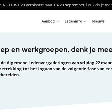
NK U18/U20 verplaatst
naar
18-20
september.
Leuk als je meeh
Aanbod
Ledeninfo
Nieuws
groep en werkgroepen, denk je me
ns de Algemene Ledenvergaderingen van vrijdag 22 maar
trekking tot het ingaan van de volgende fase van een
rbereiden.