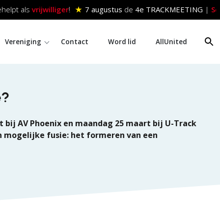
elpt als
vrijwilliger
!
★
7 augustus
de
4e TRACKMEETING
|
Schr
Vereniging
Contact
Word lid
AllUnited
e?
t bij AV Phoenix en maandag 25 maart bij U-Track
 mogelijke fusie: het formeren van een