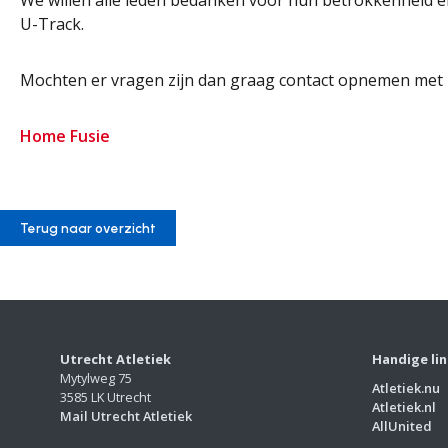
We willen alle leden bedanken voor hun betrokkenheid e
U-Track.
Mochten er vragen zijn dan graag contact opnemen met 
Home Fusie
Terug naar overzicht
Utrecht Atletiek
Handige li
Mytylweg 75
Atletiek.nu
3585 LK Utrecht
Atletiek.nl
Mail Utrecht Atletiek
AllUnited