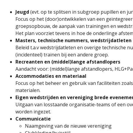
Jeugd
(evt. op te splitsen in subgroep pupillen en ju
Focus op het (door)ontwikkelen van een geïntegreerd
groepsopbouw, de aanpak van trainingen en wedstrij
Het plan voorziet tevens in hoe de onderlinge afst
Masters, technische nummers, wedstrijdatleten
Beleid t.a.v wedstrijdatleten en overige technische
(incidenteel) trainen bij een andere groep.
Recreanten en (middel)lange afstandlopers
Aandacht voor: (middel)lange afstandlopers, HLG+Pan
Accommodaties en materiaal
Focus op het beheer en gebruik van faciliteiten zoa
materialen.
Eigen wedstrijden en vereniging brede eveneme
Uitgaan van losstaande organisatie-teams of een ove
worden ingezet.
Communicatie
Naamgeving van de nieuwe vereniging