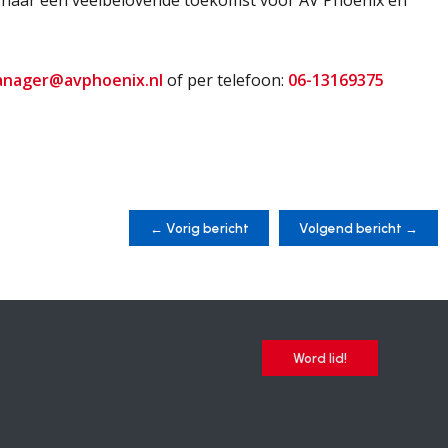
en naar een veelbelovende toekomst voor AV Phoenix en
anager@avphoenix.nl
of per telefoon:
06-13169375
←
Vorig bericht
Volgend bericht
→
Word lid!