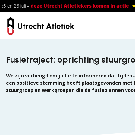
Skip to main content
25 en 26 juli –
deze Utrecht Atletiekers komen in actie
★
Fusietraject: oprichting stuur
We zijn verheugd om jullie te informeren dat tijde
een positieve stemming heeft plaatsgevonden met be
stuurgroep en werkgroepen die de fusieplannen voo