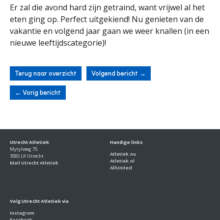
Er zal die avond hard zijn getraind, want vrijwel al het
eten ging op. Perfect uitgekiend! Nu genieten van de
vakantie en volgend jaar gaan we weer knallen (in een
nieuwe leeftijdscategorie)!
Terug naar overzicht
Volgend bericht
→
←
Vorig bericht
Utrecht Atletiek
Handige links
Mytylweg 75
Atletiek.nu
3585 LK Utrecht
Atletiek.nl
Mail Utrecht Atletiek
AllUnited
Volg Utrecht Atletiek via
Instagram
Facebook