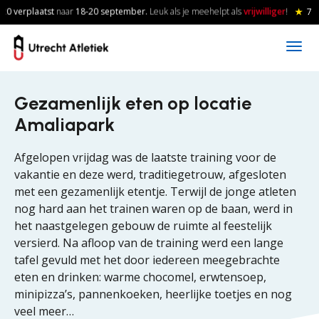
Skip to main content
0 verplaatst
naar
18-20
september.
Leuk als je meehelpt als
vrijwilliger
!
★
7 a
Gezamenlijk eten op locatie
Amaliapark
Afgelopen vrijdag was de laatste training voor de
vakantie en deze werd, traditiegetrouw, afgesloten
met een gezamenlijk etentje. Terwijl de jonge atleten
nog hard aan het trainen waren op de baan, werd in
het naastgelegen gebouw de ruimte al feestelijk
versierd. Na afloop van de training werd een lange
tafel gevuld met het door iedereen meegebrachte
eten en drinken: warme chocomel, erwtensoep,
minipizza’s, pannenkoeken, heerlijke toetjes en nog
veel meer…