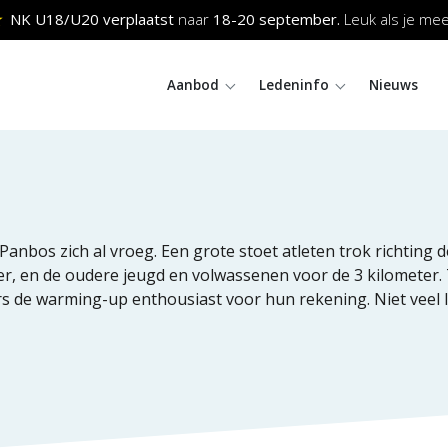
NK U18/U20 verplaatst
naar
18-20
september.
Leuk als je mee
Aanbod
Ledeninfo
Nieuws
os zich al vroeg. Een grote stoet atleten trok richting de 
r, en de oudere jeugd en volwassenen voor de 3 kilometer.
s de warming-up enthousiast voor hun rekening. Niet veel lat