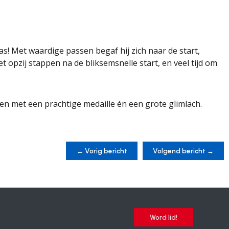
s! Met waardige passen begaf hij zich naar de start,
et opzij stappen na de bliksemsnelle start, en veel tijd om
n met een prachtige medaille én een grote glimlach.
←
Vorig bericht
Volgend bericht
→
Word lid!