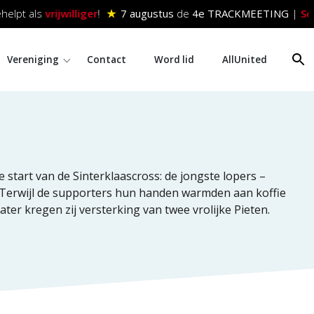
helpt als
vrijwilliger
!
★
7 augustus
de
4e TRACKMEETING
|
Sch
Vereniging
Contact
Word lid
AllUnited
start van de Sinterklaascross: de jongste lopers –
 Terwijl de supporters hun handen warmden aan koffie
er kregen zij versterking van twee vrolijke Pieten.