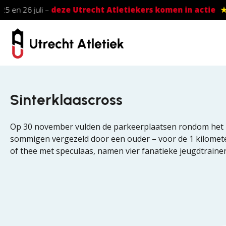
Skip to main content
25 en 26 juli –
deze Utrecht Atletiekers komen in actie
★
Sinterklaascross
Op 30 november vulden de parkeerplaatsen rondom het Panb
sommigen vergezeld door een ouder – voor de 1 kilomete
of thee met speculaas, namen vier fanatieke jeugdtrainer