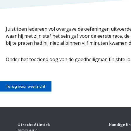
Juist toen iedereen vol overgave de oefeningen uitvoerde
waar hij met zijn staf het sein gaf voor de eerste race, d
bij te praten had hij niet: al binnen vijf minuten kwamen d
Onder het toeziend oog van de goedheiligman finishte j
Terug naar overzicht
Utrecht Atletiek
Handige li
Mytylweg 75