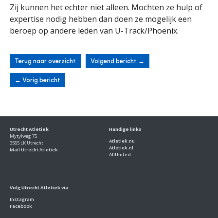
Zij kunnen het echter niet alleen. Mochten ze hulp of
expertise nodig hebben dan doen ze mogelijk een
beroep op andere leden van U-Track/Phoenix.
Terug naar overzicht
Volgend bericht
→
←
Vorig bericht
Utrecht Atletiek
Handige links
Mytylweg 75
Atletiek.nu
3585 LK Utrecht
Atletiek.nl
Mail Utrecht Atletiek
AllUnited
Volg Utrecht Atletiek via
Instagram
Facebook