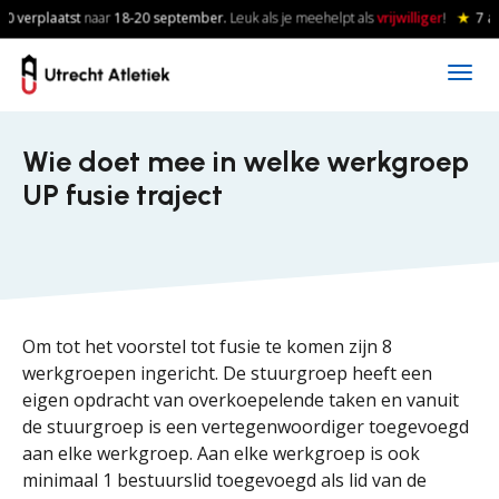
Skip to main content
0 verplaatst
naar
18-20
september.
Leuk als je meehelpt als
vrijwilliger
!
★
7 a
Wie doet mee in welke werkgroep
UP fusie traject
Om tot het voorstel tot fusie te komen zijn 8
werkgroepen ingericht. De stuurgroep heeft een
eigen opdracht van overkoepelende taken en vanuit
de stuurgroep is een vertegenwoordiger toegevoegd
aan elke werkgroep. Aan elke werkgroep is ook
minimaal 1 bestuurslid toegevoegd als lid van de