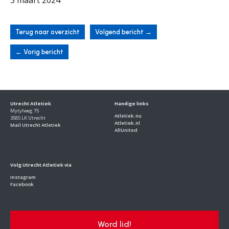
3 maart 2024
Terug naar overzicht
Volgend bericht
→
←
Vorig bericht
Utrecht Atletiek
Handige links
Mytylweg 75
Atletiek.nu
3585 LK Utrecht
Atletiek.nl
Mail Utrecht Atletiek
AllUnited
Volg Utrecht Atletiek via
Instagram
Facebook
Word lid!