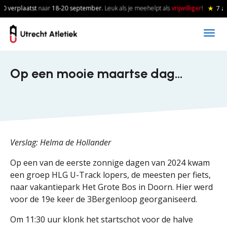
Skip to main content
0 verplaatst
naar
18-20
september.
Leuk als je meehelpt als
vrijwilliger
!
★
7 a
Op een mooie maartse dag…
Verslag: Helma de Hollander
Op een van de eerste zonnige dagen van 2024 kwam
een groep HLG U-Track lopers, de meesten per fiets,
naar vakantiepark Het Grote Bos in Doorn. Hier werd
voor de 19e keer de 3Bergenloop georganiseerd.
Om 11:30 uur klonk het startschot voor de halve