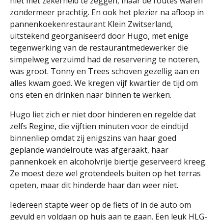
niet met zekerheid te zeggen, maar de routes waren
zondermeer prachtig. En ook het plezier na afloop in
pannenkoekenrestaurant Klein Zwitserland,
uitstekend georganiseerd door Hugo, met enige
tegenwerking van de restaurantmedewerker die
simpelweg verzuimd had de reservering te noteren,
was groot. Tonny en Trees schoven gezellig aan en
alles kwam goed. We kregen vijf kwartier de tijd om
ons eten en drinken naar binnen te werken.
Hugo liet zich er niet door hinderen en regelde dat
zelfs Regine, die vijftien minuten voor de eindtijd
binnenliep omdat zij enigszins van haar goed
geplande wandelroute was afgeraakt, haar
pannenkoek en alcoholvrije biertje geserveerd kreeg.
Ze moest deze wel grotendeels buiten op het terras
opeten, maar dit hinderde haar dan weer niet.
Iedereen stapte weer op de fiets of in de auto om
gevuld en voldaan op huis aan te gaan. Een leuk HLG-