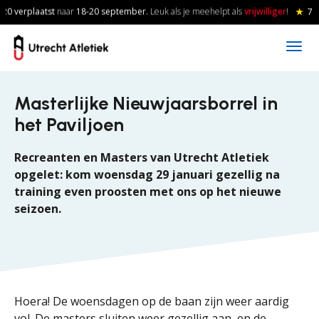
Skip to main content
20 verplaatst
naar
18-20
september.
Leuk als je meehelpt als
vrijwilliger
!
★
7 
Masterlijke Nieuwjaarsborrel in
het Paviljoen
Recreanten en Masters van Utrecht Atletiek
opgelet: kom woensdag 29 januari gezellig na
training even proosten met ons op het nieuwe
seizoen.
Hoera! De woensdagen op de baan zijn weer aardig
vol. De masters sluiten weer gezellig aan, en de