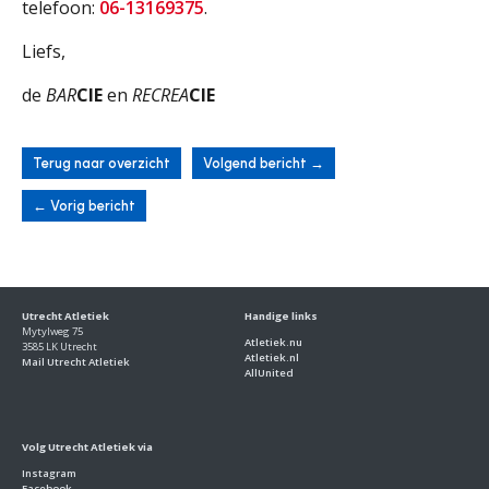
telefoon:
06-13169375
.
Liefs,
de
BAR
CIE
en
RECREA
CIE
Terug naar overzicht
Volgend bericht
→
←
Vorig bericht
Utrecht Atletiek
Handige links
Mytylweg 75
Atletiek.nu
3585 LK Utrecht
Atletiek.nl
Mail Utrecht Atletiek
AllUnited
Volg Utrecht Atletiek via
Instagram
Facebook