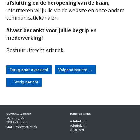
afsluiting en de heropening van de baan
,
informeren wij jullie via de website en onze andere
communicatiekanalen.
Alvast bedankt voor jullie begrip en
medewerking!
Bestuur Utrecht Atletiek
Terug naar overzicht
Volgend bericht
→
←
Vorig bericht
Utrecht Atletiek
Handige links
Mytylweg 75
Atletiek.nu
3585 LK Utrecht
Atletiek.nl
Mail Utrecht Atletiek
AllUnited