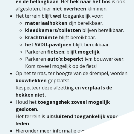
en de hellingbaan
. Het
hek naar het bos
is ook
afgesloten, hier
niet overheen
klimmen.
Het terrein blijft
wel
toegankelijk voor:
materiaalhokken
zijn bereikbaar.
kleedkamers/toiletten
blijven bereikbaar.
krachtruimte
blijft bereikbaar.
het SVDU-paviljoen
blijft bereikbaar.
Parkeren
fietsen
: blijft
mogelijk
Parkeren
auto’s
:
beperkt
ivm bouwverkeer.
Kom zoveel mogelijk op de fiets!
Op het terras, ter hoogte van de drempel, worden
bouwhekken
geplaatst.
Respecteer deze afzetting en
verplaats de
hekken niet.
Houd het
toegangshek zoveel mogelijk
gesloten
.
Het terrein is
uitsluitend toegankelijk voor
leden
.
Hieronder meer informatie over
trainingen
en