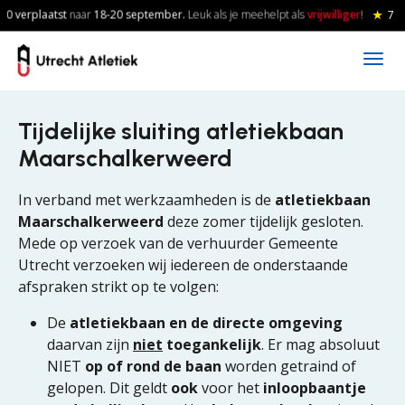
Skip to main content
0 verplaatst
naar
18-20
september.
Leuk als je meehelpt als
vrijwilliger
!
★
7 a
Tijdelijke sluiting atletiekbaan
Maarschalkerweerd
In verband met werkzaamheden is de
atletiekbaan
Maarschalkerweerd
deze zomer tijdelijk gesloten.
Mede op verzoek van de verhuurder Gemeente
Utrecht verzoeken wij iedereen de onderstaande
afspraken strikt op te volgen:
De
atletiekbaan en de directe omgeving
daarvan zijn
niet
toegankelijk
. Er mag absoluut
NIET
op of rond de baan
worden getraind of
gelopen. Dit geldt
ook
voor het
inloopbaantje