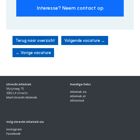
Interesse? Neem contact op
Terug naar overzicht
Volgende vacature
→
←
Vorige vacature
Utrecht Atletiek
Handige links
Mytylweg 75
Atletiek.nu
3585 LK Utrecht
Atletiek.nl
Mail Utrecht Atletiek
AllUnited
Volg Utrecht Atletiek via
Instagram
Facebook