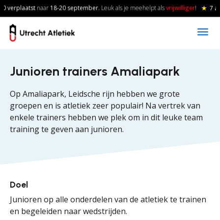
Skip to main content
0 verplaatst
naar
18-20
september.
Leuk als je meehelpt als
vrijwilliger
!
★
7 a
Junioren trainers Amaliapark
Op Amaliapark, Leidsche rijn hebben we grote
groepen en is atletiek zeer populair! Na vertrek van
enkele trainers hebben we plek om in dit leuke team
training te geven aan junioren.
Doel
Junioren op alle onderdelen van de atletiek te trainen
en begeleiden naar wedstrijden.