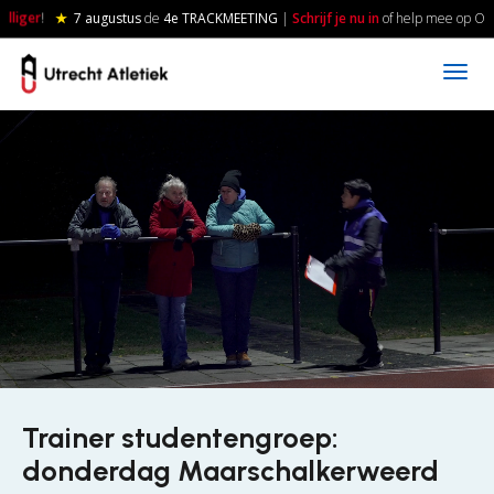
Skip to main content
illiger
!
★
7 augustus
de
4e TRACKMEETING
|
Schrijf je nu in
of help mee op Ove
Trainer studentengroep:
donderdag Maarschalkerweerd