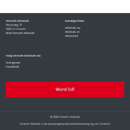
Utrecht Atletiek
Handige links
Mytylweg 75
Atletiek.nu
3585 LK Utrecht
Atletiek.nl
Mail Utrecht Atletiek
AllUnited
Volg Utrecht Atletiek via
Instagram
Facebook
Word lid!
© 2026 Utrecht Atletiek
Utrecht Atletiek is de toonaangevende atletiekvereniging van Utrecht!