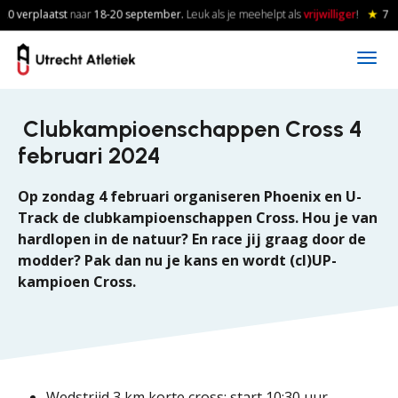
Skip to main content
0 verplaatst
naar
18-20
september.
Leuk als je meehelpt als
vrijwilliger
!
★
7 a
Clubkampioenschappen Cross 4
februari 2024
Op zondag 4 februari organiseren Phoenix en U-
Track de clubkampioenschappen Cross. Hou je van
hardlopen in de natuur? En race jij graag door de
modder? Pak dan nu je kans en wordt (cl)UP-
kampioen Cross.
Wedstrijd 3 km korte cross: start 10:30 uur