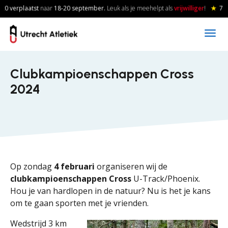
Skip to main content
0 verplaatst
naar
18-20
september.
Leuk als je meehelpt als
vrijwilliger
!
★
7 a
Clubkampioenschappen Cross
2024
Op zondag
4 februari
organiseren wij de
clubkampioenschappen Cross
U-Track/Phoenix.
Hou je van hardlopen in de natuur? Nu is het je kans
om te gaan sporten met je vrienden.
Wedstrijd 3 km