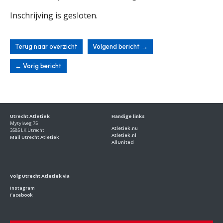
Inschrijving is gesloten.
Terug naar overzicht
Volgend bericht
→
←
Vorig bericht
Utrecht Atletiek
Handige links
Mytylweg 75
Atletiek.nu
3585 LK Utrecht
Atletiek.nl
Mail Utrecht Atletiek
AllUnited
Volg Utrecht Atletiek via
Instagram
Facebook