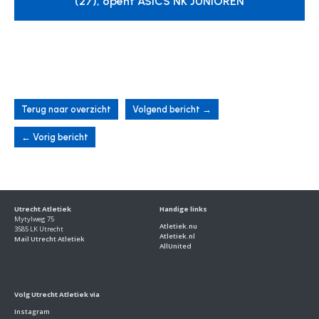
(27), opent ASICS NK JUNIOREN
Terug naar overzicht
Volgend bericht
→
←
Vorig bericht
Utrecht Atletiek
Handige links
Mytylweg 75
Atletiek.nu
3585 LK Utrecht
Atletiek.nl
Mail Utrecht Atletiek
AllUnited
Volg Utrecht Atletiek via
Instagram