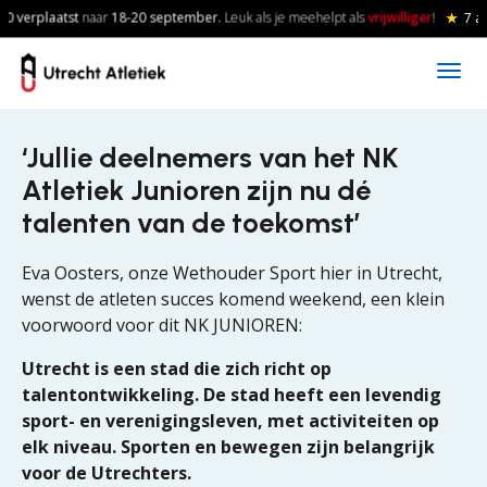
Skip to main content
0 verplaatst
naar
18-20
september.
Leuk als je meehelpt als
vrijwilliger
!
★
7 a
‘Jullie deelnemers van het NK
Atletiek Junioren zijn nu dé
talenten van de toekomst’
Eva Oosters, onze Wethouder Sport hier in Utrecht,
wenst de atleten succes komend weekend, een klein
voorwoord voor dit NK JUNIOREN:
Utrecht is een stad die zich richt op
talentontwikkeling. De stad heeft een levendig
sport- en verenigingsleven, met activiteiten op
elk niveau. Sporten en bewegen zijn belangrijk
voor de Utrechters.